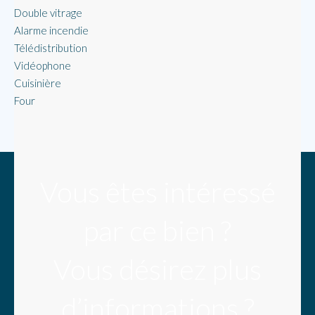
Double vitrage
Alarme incendie
Télédistribution
Vidéophone
Cuisinière
Four
Vous êtes intéressé
par ce bien ?
Vous désirez plus
d’informations ?