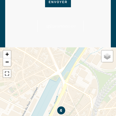
ENVOYER
cg@pearlimmo.eu
+
−