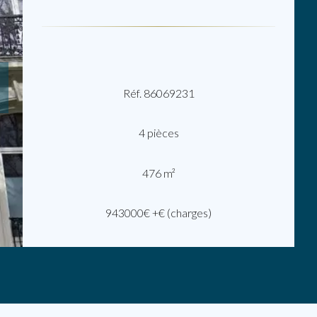
Réf. 86069231
4 pièces
476 m²
943000€ +€ (charges)