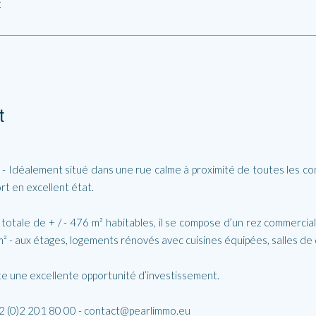
€
t
 - Idéalement situé dans une rue calme à proximité de toutes les c
rt en excellent état.
cie totale de + / - 476 m² habitables, il se compose d’un rez commerc
² - aux étages, logements rénovés avec cuisines équipées, salles de
te une excellente opportunité d’investissement.
+32 (0)2 201 80 00 - contact@pearlimmo.eu