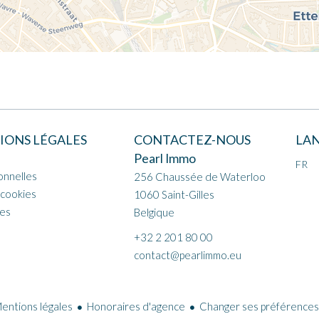
IONS LÉGALES
CONTACTEZ-NOUS
LA
Pearl Immo
FR
onnelles
256 Chaussée de Waterloo
 cookies
1060
Saint-Gilles
les
Belgique
+32 2 201 80 00
contact@pearlimmo.eu
entions légales
Honoraires d'agence
Changer ses préférences