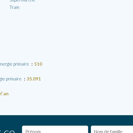
Tram
nergie primaire
510
ie primaire
35.091
².an
 ce