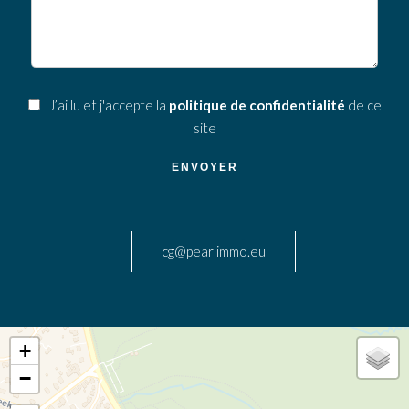
J’ai lu et j'accepte la
politique de confidentialité
de ce
site
ENVOYER
cg@pearlimmo.eu
+
−