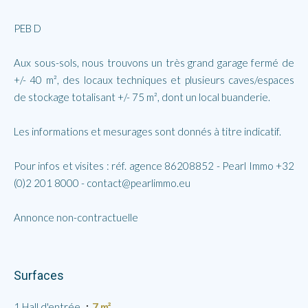
PEB D
Aux sous-sols, nous trouvons un très grand garage fermé de
+/- 40 m², des locaux techniques et plusieurs caves/espaces
de stockage totalisant +/- 75 m², dont un local buanderie.
Les informations et mesurages sont donnés à titre indicatif.
Pour infos et visites : réf. agence 86208852 - Pearl Immo +32
(0)2 201 8000 - contact@pearlimmo.eu
Annonce non-contractuelle
Surfaces
1 Hall d'entrée
7 m²