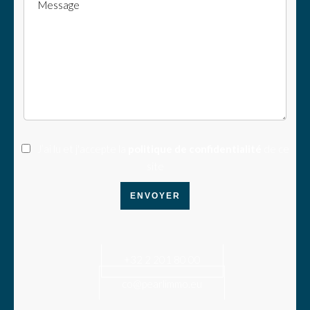
J’ai lu et j'accepte la
politique de confidentialité
de ce
site
ENVOYER
+32 2 201 80 00
co@pearlimmo.eu