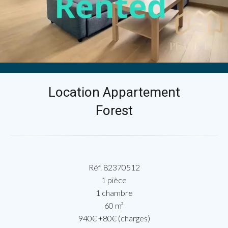
Location Appartement
Forest
Réf. 82370512
1 pièce
1 chambre
60 m²
940€ +80€ (charges)