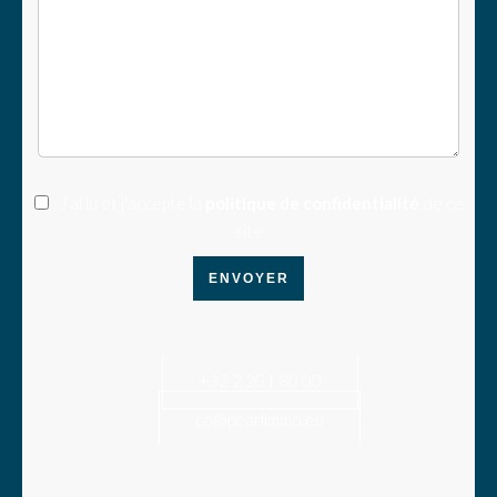
J’ai lu et j'accepte la
politique de confidentialité
de ce
site
ENVOYER
+32 2 201 80 00
co@pearlimmo.eu